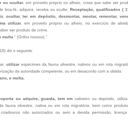
r ou ocultar
, em proveito próprio ou alheio, coisa que sabe ser pro
 de boa-fé, adquira, receba ou oculte:
Receptação, qualificados { 1
zir, ocultar, ter em depósito, desmontar, montar, remontar, vend
a utilizar
, em proveito próprio ou alheio, no exercício de ativi
saber ser produto de crime.
e multa
“ (Grifos nossos).”
18) diz o seguinte:
har,
utilizar
espécimes da fauna silvestre, nativos ou em rota migrató
orização da autoridade competente, ou em desacordo com a obtida:
ano, e multa.
xporta ou adquire, guarda, tem em
cativeiro ou depósito, utiliz
da fauna silvestre, nativa ou em rota migratória, bem como produt
e criadouros não autorizados ou sem a devida permissão, licença