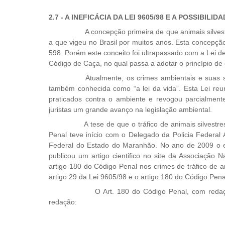
2.7 - A INEFICÁCIA DA LEI 9605/98 E A POSSIBI
A concepção primeira de que animais silvestr
a que vigeu no Brasil por muitos anos. Esta concepção
598. Porém este conceito foi ultrapassado com a Lei 
Código de Caça, no qual passa a adotar o princípio de
Atualmente, os crimes ambientais e suas sa
também conhecida como “a lei da vida”. Esta Lei reun
praticados contra o ambiente e revogou parcialment
juristas um grande avanço na legislação ambiental.
A tese de que o tráfico de animais silvestre
Penal teve início com o Delegado da Policia Federal 
Federal do Estado do Maranhão. No ano de 2009 o en
publicou um artigo cientifico no site da Associação 
artigo 180 do Código Penal nos crimes de tráfico de a
artigo 29 da Lei 9605/98 e o artigo 180 do Código Pena
O Art. 180 do Código Penal, com redação 
redação: