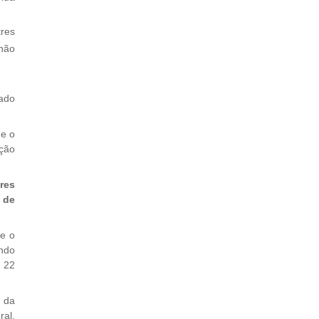
tres
 não
ado
e o
ação
res
 de
re o
ando
a 22
 da
al,