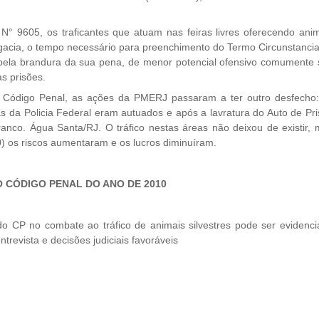
5, os traficantes que atuam nas feiras livres oferecendo anim
acia, o tempo necessário para preenchimento do Termo Circunstanci
o pela brandura da sua pena, de menor potencial ofensivo comumente
s prisões.
go Penal, as ações da PMERJ passaram a ter outro desfecho:
s da Policia Federal eram autuados e após a lavratura do Auto de Pr
ranco. Água Santa/RJ. O tráfico nestas áreas não deixou de existir,
) os riscos aumentaram e os lucros diminuíram.
DO CÓDIGO PENAL DO ANO DE 2010
CP no combate ao tráfico de animais silvestres pode ser evidenci
trevista e decisões judiciais favoráveis