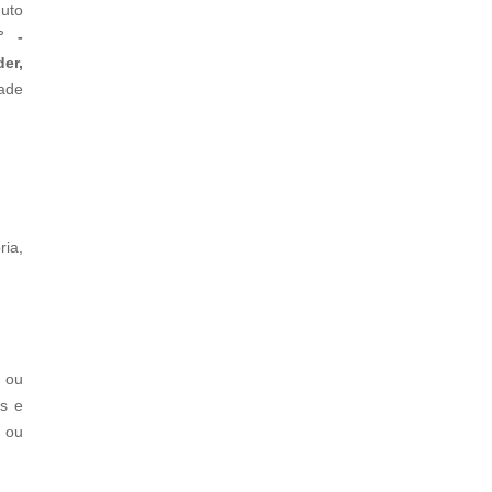
duto
° -
er,
dade
ria,
a ou
os e
 ou