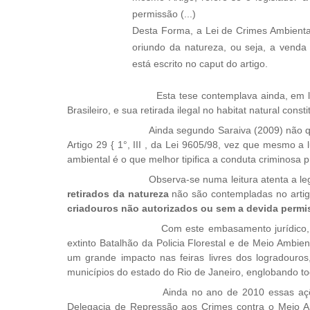
permissão (...)
Desta Forma, a Lei de Crimes Ambientai
oriundo da natureza, ou seja, a venda
está escrito no caput do artigo.
Esta tese contemplava ainda, em linhas 
Brasileiro, e sua retirada ilegal no habitat natural cons
Ainda segundo Saraiva (2009) não que se f
Artigo 29 { 1°, III , da Lei 9605/98, vez que mesmo a 
ambiental é o que melhor tipifica a conduta criminosa 
Observa-se numa leitura atenta a legis
retirados da natureza
não são contempladas no artig
criadouros não autorizados ou sem a devida permi
Com este embasamento jurídico, 
extinto Batalhão da Policia Florestal e de Meio Ambi
um grande impacto nas feiras livres dos logradouros
municípios do estado do Rio de Janeiro, englobando to
Ainda no ano de 2010 essas ações fora
Delegacia de Repressão aos Crimes contra o Meio Am