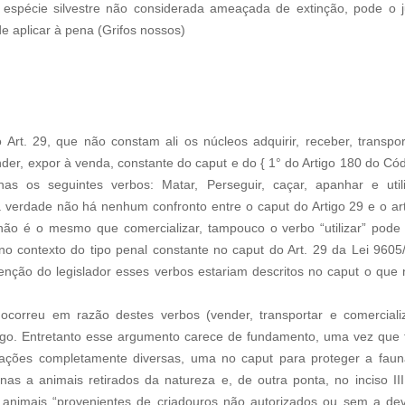
espécie silvestre não considerada ameaçada de extinção, pode o j
e aplicar à pena (Grifos nossos)
 Art. 29, que não constam ali os núcleos adquirir, receber, transpor
ender, expor à venda, constante do caput e do { 1° do Artigo 180 do Có
as os seguintes verbos: Matar, Perseguir, caçar, apanhar e utili
a verdade não há nenhum confronto entre o caput do Artigo 29 e o ar
 não é o mesmo que comercializar, tampouco o verbo “utilizar” pode
no contexto do tipo penal constante no caput do Art. 29 da Lei 9605
enção do legislador esses verbos estariam descritos no caput o que
ocorreu em razão destes verbos (vender, transportar e comerciali
artigo. Entretanto esse argumento carece de fundamento, uma vez que 
situações completamente diversas, uma no caput para proteger a fau
enas a animais retirados da natureza e, de outra ponta, no inciso II
a animais “provenientes de criadouros não autorizados ou sem a de