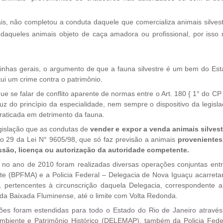
s, não completou a conduta daquele que comercializa animais silves
 daqueles animais objeto de caça amadora ou profissional, por isso
gerais, o argumento de que a fauna silvestre é um bem do Est
titui um crime contra o patrimônio.
alar de conflito aparente de normas entre o Art. 180 { 1° do CP 
luz do princípio da especialidade, nem sempre o dispositivo da legisl
praticada em detrimento da fauna.
lação que as condutas de
vender e expor a venda animais silvest
o 29 da Lei N° 9605/98, que só faz previsão a animais
provenientes
ssão, licença ou autorização da autoridade competente.
no ano de 2010 foram realizadas diversas operações conjuntas ent
ente (BPFMA) e a Policia Federal – Delegacia de Nova Iguaçu acarret
, pertencentes à circunscrição daquela Delegacia, correspondente 
da Baixada Fluminense, até o limite com Volta Redonda.
m estendidas para todo o Estado do Rio de Janeiro através
biente e Patrimônio Histórico (DELEMAP), também da Policia Feder