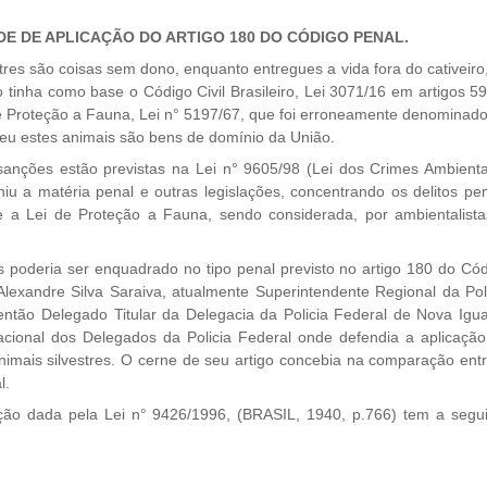
LIDADE DE APLICAÇÃO DO ARTIGO 180 DO CÓDIGO PENAL.
es são coisas sem dono, enquanto entregues a vida fora do cativeiro,
 tinha como base o Código Civil Brasileiro, Lei 3071/16 em artigos 5
de Proteção a Fauna, Lei n° 5197/67, que foi erroneamente denominad
 eu estes animais são bens de domínio da União.
nções estão previstas na Lei n° 9605/98 (Lei dos Crimes Ambienta
iu a matéria penal e outras legislações, concentrando os delitos pe
e a Lei de Proteção a Fauna, sendo considerada, por ambientalist
s poderia ser enquadrado no tipo penal previsto no artigo 180 do Có
Alexandre Silva Saraiva, atualmente Superintendente Regional da Pol
tão Delegado Titular da Delegacia da Policia Federal de Nova Igu
Nacional dos Delegados da Policia Federal onde defendia a aplicaçã
nimais silvestres. O cerne de seu artigo concebia na comparação ent
l.
dada pela Lei n° 9426/1996, (BRASIL, 1940, p.766) tem a segui