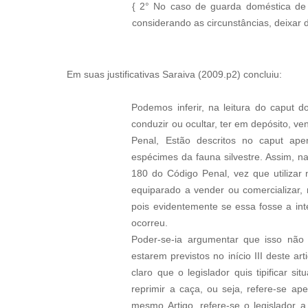
{ 2° No caso de guarda doméstica de 
considerando as circunstâncias, deixar d
Em suas justificativas Saraiva (2009.p2) concluiu:
Podemos inferir, na leitura do caput do
conduzir ou ocultar, ter em depósito, v
Penal, Estão descritos no caput apen
espécimes da fauna silvestre. Assim, n
180 do Código Penal, vez que utilizar
equiparado a vender ou comercializar, 
pois evidentemente se essa fosse a int
ocorreu.
Poder-se-ia argumentar que isso não 
estarem previstos no início III deste 
claro que o legislador quis tipificar 
reprimir a caça, ou seja, refere-se ap
mesmo Artigo, refere-se o legislador 