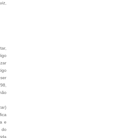
uiz,
tar,
digo
zar
tigo
 ser
/98,
 não
zar)
fica
na e
I do
vida