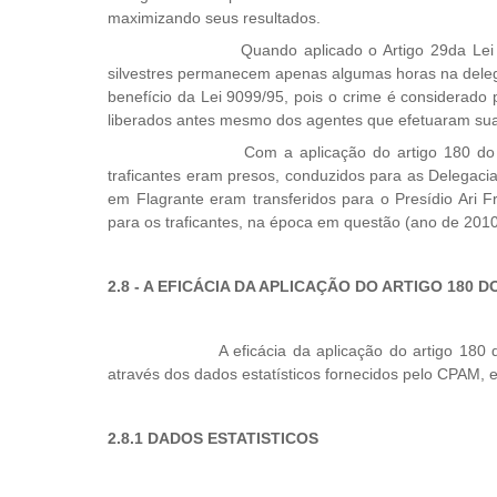
maximizando seus resultados.
Quando aplicado o Artigo 29da Lei N° 960
silvestres permanecem apenas algumas horas na deleg
benefício da Lei 9099/95, pois o crime é considerad
liberados antes mesmo dos agentes que efetuaram sua
Com a aplicação do artigo 180 do Códi
traficantes eram presos, conduzidos para as Delegacia
em Flagrante eram transferidos para o Presídio Ari F
para os traficantes, na época em questão (ano de 2010
2.8 - A EFICÁCIA DA APLICAÇÃO DO ARTIGO 180 
A eficácia da aplicação do artigo 180 do 
através dos dados estatísticos fornecidos pelo CPAM, en
2.8.1 DADOS ESTATISTICOS