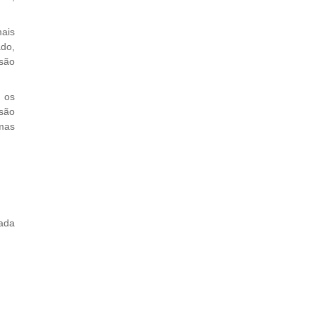
ais
ado,
 são
 os
isão
 mas
ada