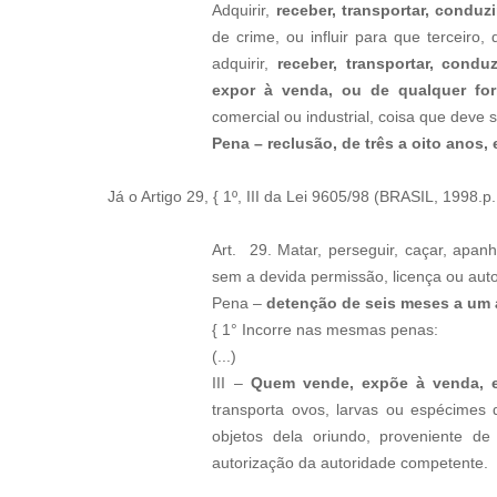
Adquirir,
receber, transportar, conduzi
de crime, ou influir para que terceiro,
adquirir,
receber, transportar, condu
expor à venda, ou de qualquer form
comercial ou industrial, coisa que deve 
Pena – reclusão, de três a oito anos, 
Já o Artigo 29, { 1º, III da Lei 9605/98 (BRASIL, 1998.p.
Art. 29. Matar, perseguir, caçar, apan
sem a devida permissão, licença ou aut
Pena –
detenção de seis meses a um 
{ 1° Incorre nas mesmas penas:
(...)
III –
Quem vende, expõe à venda, e
transporta ovos, larvas ou espécimes 
objetos dela oriundo, proveniente d
autorização da autoridade competente.