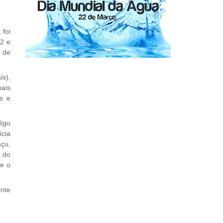
 foi
92 e
o de
is),
nais
as e
digo
icia
açu,
o do
re o
nte