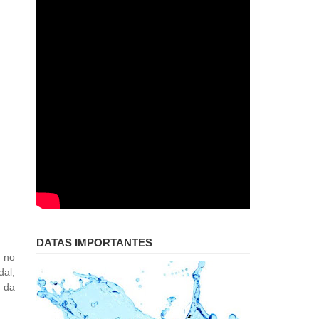
DATAS IMPORTANTES
o no
dal,
 da