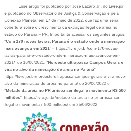
Esse artigo foi publicado por José Lázaro Jr., do Livre.jor
e publicado no Observatório de Justiça & Conservação e pela
Conexão Planeta, em 17 de maio de 2022, que faz uma séria
cobertura sobre o crescimento da extração ilegal de areia no
estado do Paraná – PR. Importante acessar os seguintes artigos:
"
Com 170 novas lavras, Paraná é o estado onde a mineração
mais avançou em 2021
" - https://livre.jor.br/com-170-novas-
lavras-parana-e-o-estado-onde-mineracao-mais-avancou-em-
2021/ de 16/06/2021, "
Noroeste ultrapassa Campos Gerais e
vira no alvo da mineração de areia no Paraná
"
https://livre.jor.br/noroeste-ultrapassa-campos-gerais-e-vira-novo-
alvo-da-mineracao-de-areia-no-parana/ de 20/06/2022 e
"
Metade da areia no PR arrisca ser ilegal e movimenta R$ 500
milhões
" https://livre.jor.br/metade-da-areia-no-pr-arrisca-ser-
ilegal-e-movimenta-r-500-milhoes/ em 25/06/2022.