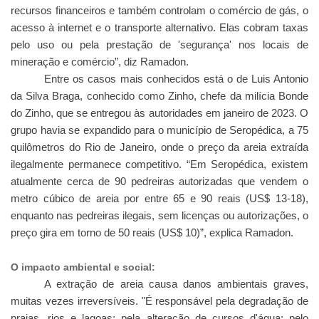
recursos financeiros e também controlam o comércio de gás, o
acesso à internet e o transporte alternativo. Elas cobram taxas
pelo uso ou pela prestação de 'segurança' nos locais de
mineração e comércio”, diz Ramadon.
Entre os casos mais conhecidos está o de Luis Antonio
da Silva Braga, conhecido como Zinho, chefe da milícia Bonde
do Zinho, que se entregou às autoridades em janeiro de 2023. O
grupo havia se expandido para o município de Seropédica, a 75
quilômetros do Rio de Janeiro, onde o preço da areia extraída
ilegalmente permanece competitivo. “Em Seropédica, existem
atualmente cerca de 90 pedreiras autorizadas que vendem o
metro cúbico de areia por entre 65 e 90 reais (US$ 13-18),
enquanto nas pedreiras ilegais, sem licenças ou autorizações, o
preço gira em torno de 50 reais (US$ 10)”, explica Ramadon.
O impacto ambiental e social:
A extração de areia causa danos ambientais graves,
muitas vezes irreversíveis. "É responsável pela degradação de
praias, rios e lagoas; pela alteração de cursos d'água; pelo