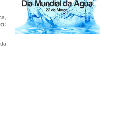
ca,
O:
 da