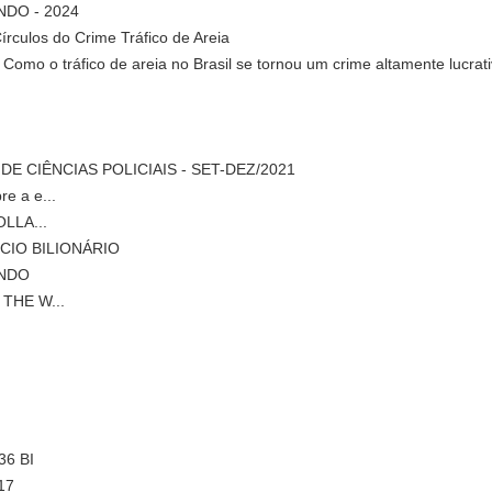
NDO - 2024
culos do Crime Tráfico de Areia
mo o tráfico de areia no Brasil se tornou um crime altamente lucrat
DE CIÊNCIAS POLICIAIS - SET-DEZ/2021
 a e...
LLA...
CIO BILIONÁRIO
UNDO
THE W...
6 BI
17