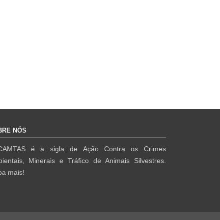
BRE NÓS
CAMTAS é a sigla de Ação Contra os Crimes
ientais, Minerais e Tráfico de Animais Silvestres.
ba mais!