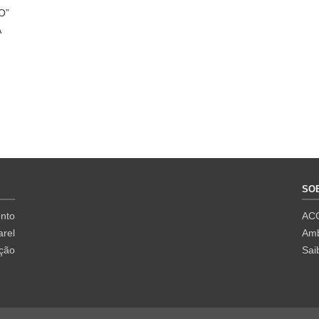
O”
A
SO
nto
AC
rel
Amb
ação
Sai