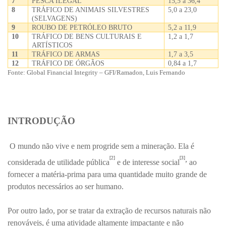
7
PESCA ILEGAL
15,5 a 36,4
8
TRÁFICO DE ANIMAIS SILVESTRES
5,0 a 23,0
(SELVAGENS)
9
ROUBO DE PETRÓLEO BRUTO
5,2 a 11,9
10
TRÁFICO DE BENS CULTURAIS E
1,2 a 1,7
ARTÍSTICOS
11
TRÁFICO DE ARMAS
1,7 a 3,5
12
TRÁFICO DE ÓRGÃOS
0,84 a 1,7
Fonte: Global Financial Integrity – GFI/Ramadon, Luis Fernando
INTRODUÇÃO
O mundo não vive e nem progride sem a mineração. Ela é
,
[2]
[3]
considerada de utilidade pública
e de interesse social
ao
fornecer a matéria-prima para uma quantidade muito grande de
produtos necessários ao ser humano.
Por outro lado, por se tratar da extração de recursos naturais não
renováveis, é uma atividade altamente impactante e não