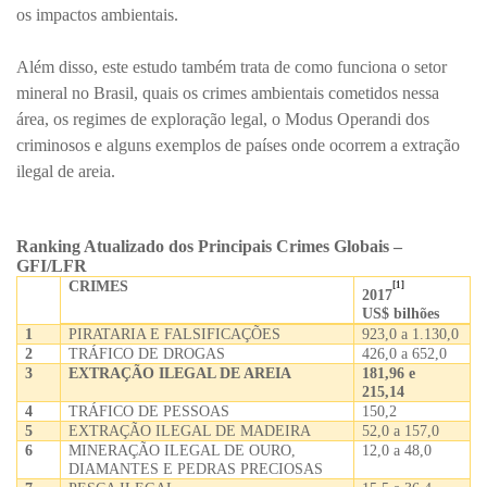
os impactos ambientais.
Além disso, este estudo também trata de como funciona o setor
mineral no Brasil, quais os crimes ambientais cometidos nessa
área, os regimes de exploração legal, o Modus Operandi dos
criminosos e alguns exemplos de países onde ocorrem a extração
ilegal de areia.
Ranking Atualizado dos Principais Crimes Globais –
GFI/LFR
CRIMES
[1]
2017
US$ bilhões
1
PIRATARIA E FALSIFICAÇÕES
923,0 a 1.130,0
2
TRÁFICO DE DROGAS
426,0 a 652,0
3
EXTRAÇÃO ILEGAL DE AREIA
181,96 e
215,14
4
TRÁFICO DE PESSOAS
150,2
5
EXTRAÇÃO ILEGAL DE MADEIRA
52,0 a 157,0
6
MINERAÇÃO ILEGAL DE OURO,
12,0 a 48,0
DIAMANTES E PEDRAS PRECIOSAS